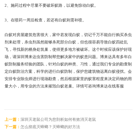
2、施药过程中尽量不要破坏蚁路，以避免惊动白蚁。
3、在喷药一周后检查，若还有白蚁则需补喷。
白蚁对房屋建筑危害很大，家中若发现白蚁，切记千万不能自行购买杀虫
剂来处理，杀虫剂虽然能够杀死部分白蚁，但也很容易导致白蚁四处乱
飞，寻找新的栖身处筑巢，使得更多地方被破坏。这个时候应该保护好现
场，请深圳博来达虫害防制帮您解决家中的蚁患问题。博来达具有多年白
蚁防制服务经验的团队，针对白蚁的种类、习性，通过我们专业的勘查制
定白蚁防治方案，科学的进行白蚁防制，保护您建筑物远离白蚁侵扰。会
安排专业除虫师进行现场勘查，然后根据家里的蚁害程度来决定药物的用
量大小，用专业的方法来摧毁白蚁老巢。详情可咨询博来达在线客服
上一篇：
深圳灭老鼠公司为您剖析如何有效消灭老鼠
下一篇：
怎么彻底灭蟑螂？灭蟑螂的好方法