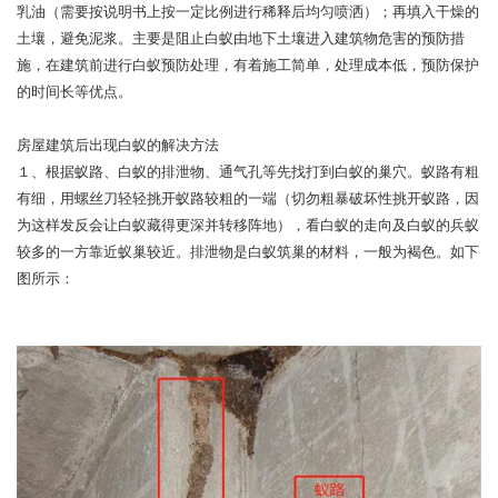
乳油（需要按说明书上按一定比例进行稀释后均匀喷洒）；再填入干燥的
土壤，避免泥浆。主要是阻止白蚁由地下土壤进入建筑物危害的预防措
施，在建筑前进行白蚁预防处理，有着施工简单，处理成本低，预防保护
的时间长等优点。
房屋建筑后出现白蚁的解决方法
１、根据蚁路、白蚁的排泄物、通气孔等先找打到白蚁的巢穴。蚁路有粗
有细，用螺丝刀轻轻挑开蚁路较粗的一端（切勿粗暴破坏性挑开蚁路，因
为这样发反会让白蚁藏得更深并转移阵地），看白蚁的走向及白蚁的兵蚁
较多的一方靠近蚁巢较近。排泄物是白蚁筑巢的材料，一般为褐色。如下
图所示：