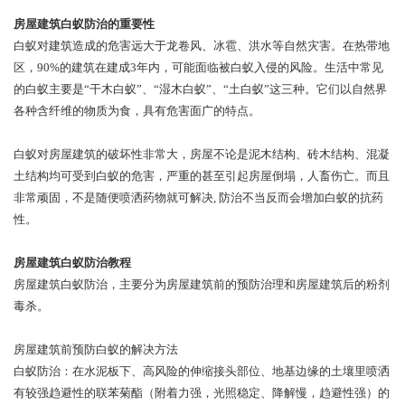
房屋建筑白蚁防治的重要性
白蚁对建筑造成的危害远大于龙卷风、冰雹、洪水等自然灾害。在热带地
区，90%的建筑在建成3年内，可能面临被白蚁入侵的风险。生活中常见
的白蚁主要是“干木白蚁”、“湿木白蚁”、“土白蚁”这三种。它们以自然界
各种含纤维的物质为食，具有危害面广的特点。
白蚁对房屋建筑的破坏性非常大，房屋不论是泥木结构、砖木结构、混凝
土结构均可受到白蚁的危害，严重的甚至引起房屋倒塌，人畜伤亡。而且
非常顽固，不是随便喷洒药物就可解决, 防治不当反而会增加白蚁的抗药
性。
房屋建筑
白蚁防治教程
房屋建筑白蚁防治，主要分为房屋建筑前的预防治理和房屋建筑后的粉剂
毒杀。
房屋建筑前预防白蚁的解决方法
白蚁防治：在水泥板下、高风险的伸缩接头部位、地基边缘的土壤里喷洒
有较强趋避性的联苯菊酯（附着力强，光照稳定、降解慢，趋避性强）的