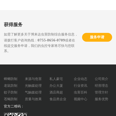
获得服务
如需了解更多关于博来达虫害防制综合服务信息，
服务申请
0755-8656-0709
请拨打客户咨询热线：
或者在
线提交服务申请，我们的虫控专家将尽快与您联
系。
蟑螂防制
来源与危害
私人豪宅
企业动态
公司简介
老鼠防制
光触媒处理
办公大厦
行业资讯
经营理念
蚊子防制
气触媒处理
酒店商超
虫害百科
管理方针
苍蝇防制
质量与效果
食品类企业
视频中心
服务优势
官方二维码：