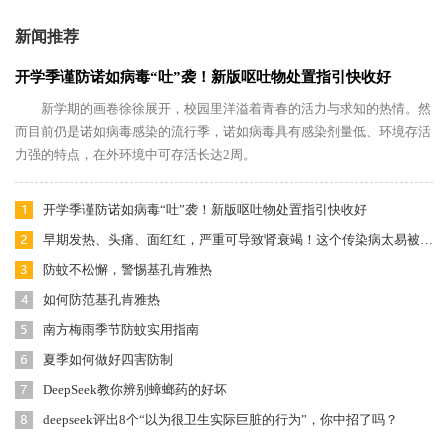
新闻推荐
开学季谨防诺如病毒“吐”袭！新版呕吐物处置指引快收好
新学期的画卷徐徐展开，校园里洋溢着青春的活力与求知的热情。然
而目前仍是诺如病毒感染的流行季，诺如病毒具有感染剂量低、环境存活
力强的特点，在外环境中可存活长达2周。
开学季谨防诺如病毒“吐”袭！新版呕吐物处置指引快收好
早期发热、头痛、面红红，严重可导致肾衰竭！这个传染病太易被忽视
防蚊不松懈，警惕基孔肯雅热
如何防范基孔肯雅热
南方梅雨季节防蚊实用指南
夏季如何做好四害防制
DeepSeek教你辨别蟑螂药的好坏
deepseek评出8个“以为很卫生实际巨脏的行为”，你中招了吗？