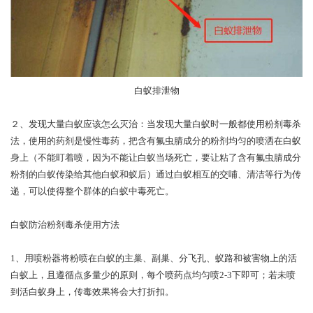
白蚁排泄物
２、发现大量白蚁应该怎么灭治：当发现大量白蚁时一般都使用粉剂毒杀
法，使用的药剂是慢性毒药，把含有氟虫腈成分的粉剂均匀的喷洒在白蚁
身上（不能盯着喷，因为不能让白蚁当场死亡，要让粘了含有氟虫腈成分
粉剂的白蚁传染给其他白蚁和蚁后）通过白蚁相互的交哺、清洁等行为传
递，可以使得整个群体的白蚁中毒死亡。
白蚁防治粉剂毒杀使用方法
1、用喷粉器将粉喷在白蚁的主巢、副巢、分飞孔、蚁路和被害物上的活
白蚁上，且遵循点多量少的原则，每个喷药点均匀喷2-3下即可；若未喷
到活白蚁身上，传毒效果将会大打折扣。