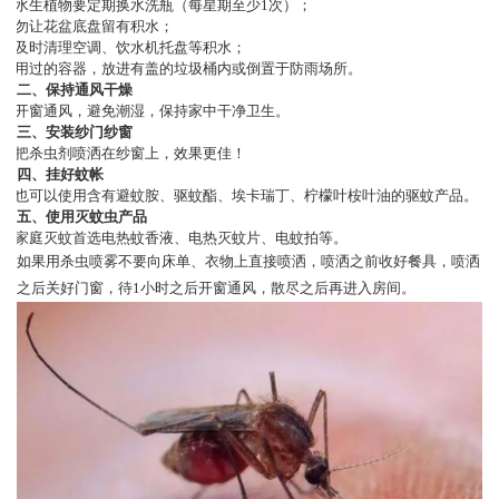
·
水生植物要定期换水洗瓶（每星期至少
1
次）；
·
勿让花盆底盘留有积水；
·
及时清理空调、饮水机托盘等积水；
·
用过的容器，放进有盖的垃圾桶内或倒置于防雨场所。
二、保持通风干燥
·
开窗通风，避免潮湿，保持家中干净卫生。
三、安装纱门纱窗
·
把杀虫剂喷洒在纱窗上，效果更佳！
四、挂好蚊帐
·
也可以使用含有避蚊胺、驱蚊酯、埃卡瑞丁、柠檬叶桉叶油的驱蚊产品。
五、使用灭蚊虫产品
·
家庭灭蚊首选电热蚊香液、电热灭蚊片、电蚊拍等。
如果用杀虫喷雾不要向床单、衣物上直接喷洒，喷洒之前收好餐具，喷洒
之后关好门窗，待
1
小时之后开窗通风，散尽之后再进入房间。