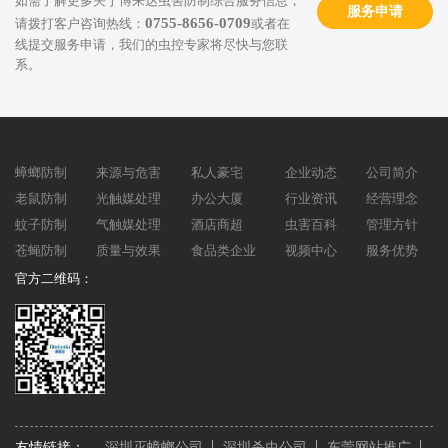
如需了解更多关于博来达虫害防制综合服务信息，
服务申请
0755-8656-0709
请拨打客户咨询热线：
或者在
线提交服务申请，我们的虫控专家将尽快与您联
系。
蟑螂防制
来源与危害
私人豪宅
企业动态
公司简介
老鼠防制
光触媒处理
办公大厦
行业资讯
经营理念
蚊子防制
气触媒处理
酒店商超
虫害百科
管理方针
苍蝇防制
质量与效果
食品类企业
视频中心
服务优势
官方二维码：
友情链接：
深圳灭蟑螂公司
深圳杀虫公司
东莞网站推广