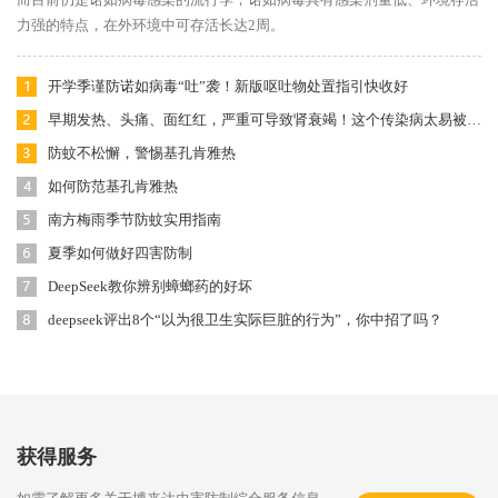
力强的特点，在外环境中可存活长达2周。
开学季谨防诺如病毒“吐”袭！新版呕吐物处置指引快收好
早期发热、头痛、面红红，严重可导致肾衰竭！这个传染病太易被忽视
防蚊不松懈，警惕基孔肯雅热
如何防范基孔肯雅热
南方梅雨季节防蚊实用指南
夏季如何做好四害防制
DeepSeek教你辨别蟑螂药的好坏
deepseek评出8个“以为很卫生实际巨脏的行为”，你中招了吗？
获得服务