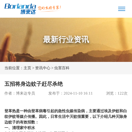
最新行业资讯
当前位置：
主页
>
资讯中心
>
虫害百科
五招将身边蚊子赶尽杀绝
作者：博来达专员
发布于：2024-11-10 16:11
浏览：
122
次
‌登革热是一种由登革病毒引起的急性虫媒传染病，主要通过埃及伊蚊和白
纹伊蚊等媒介传播。‌因此，日常生活中灭蚊很重要，以下介绍几种灭除身
边蚊子的有效招数：
一、
清理家中积水