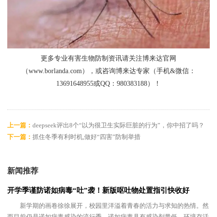
更多专业有害生物防制资讯请关注博来达官网
（www.borlanda.com），或咨询博来达专家（手机&微信：
13691648955或QQ：980383188）！
上一篇：
deepseek评出8个“以为很卫生实际巨脏的行为”，你中招了吗？
下一篇：
抓住冬季有利时机,做好“四害”防制举措
新闻推荐
开学季谨防诺如病毒“吐”袭！新版呕吐物处置指引快收好
新学期的画卷徐徐展开，校园里洋溢着青春的活力与求知的热情。然
而目前仍是诺如病毒感染的流行季，诺如病毒具有感染剂量低、环境存活