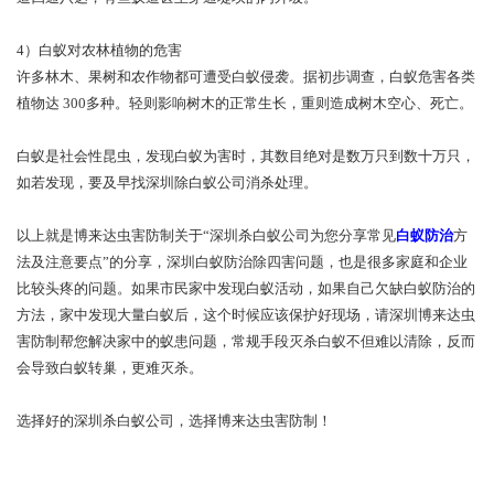
4）白蚁对农林植物的危害
许多林木、果树和农作物都可遭受白蚁侵袭。据初步调查，白蚁危害各类
植物达 300多种。轻则影响树木的正常生长，重则造成树木空心、死亡。
白蚁是社会性昆虫，发现白蚁为害时，其数目绝对是数万只到数十万只，
如若发现，要及早找深圳除白蚁公司消杀处理。
以上就是博来达虫害防制关于“深圳杀白蚁公司为您分享常见
白蚁防治
方
法及注意要点”的分享，深圳白蚁防治除四害问题，也是很多家庭和企业
比较头疼的问题。如果市民家中发现白蚁活动，如果自己欠缺白蚁防治的
方法，家中发现大量白蚁后，这个时候应该保护好现场，请深圳博来达虫
害防制帮您解决家中的蚁患问题，常规手段灭杀白蚁不但难以清除，反而
会导致白蚁转巢，更难灭杀。
选择好的深圳杀白蚁公司，选择博来达虫害防制！