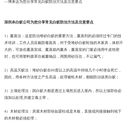
—博来达为您分享常见白蚁防治方法及注意要点
深圳杀白蚁公司为您分享常见白蚁防治方法及注意要点
1）薰蒸法：这是防治堆砂白蚁的重要方法，薰蒸剂的必须经过专门的技
术培训，工作人员应戴防毒面具，对于受堆砂白蚁蛀蚀的木家具，体积不
大的，可放在薰蒸室或、薰蒸箱内薰杀，薰蒸室的门窗必须用牛皮纸密
封，也可用塑料膜罩住被薰物品，周围用砂压住，不让漏气；
2）高温灭蚁法：堆砂白蚁在60度以上的高温中持续几个小时便会死亡，
因此，用各种方法使之产生高温，处理被蛀木材，都能防治该类白蚁；
3）土壤处理法：因白蚁大都是透过土壤然后进入屋内，所以土懹部份必
须加以处理,并建立毒土带，
4）木材处理法：房屋木材部份如梁柱或是木板，直接或间接接触到地下
的木材都必须处理；