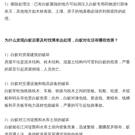
5）驱除处理法：已有白蚁腐蚀的地方可钻洞注入白蚁专用药物进行群体
杀灭，其他地方如木材表面、土壤、房子的地基都必须作到彻底性的处
理。
为什么发现白蚁后要及时找博来达处理，白蚁对生活有哪些危害？
1）白蚁对房屋建筑的破坏
房屋不论是泥木结构、砖木结构、混凝土结构均可受到白蚁的危害，严重
的甚至引起房屋倒塌，人员伤亡。
2）白蚁对交通设施和电讯设备的破坏
白蚁常蛀蚀铁路枕木、车厢、铁路与枕木之间的垫板。轮船、轮渡、木驳
船和码头等也受白蚁危害；此外，白蚁对漆包线、胶皮线、黄蜡布、线槽
板和开关板等电力器材也能破坏，严重的可引起短路事故。
3）白蚁对江河堤围和水库土坝的破坏
白蚁能在江河堤围和水库土坝内密集营巢，迅速繁殖，菌圃星罗棋布，蚁
道四通八达，有些蚁道甚至穿通堤坝的内外坡。