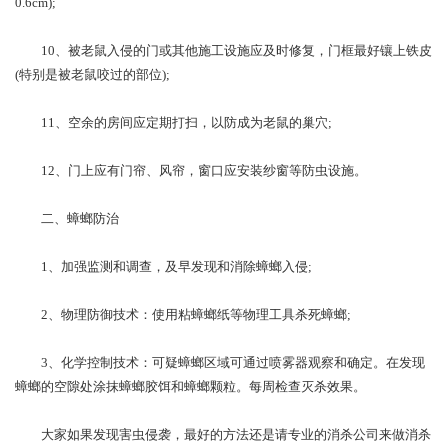
0.6cm);
10、被老鼠入侵的门或其他施工设施应及时修复，门框最好镶上铁皮
(特别是被老鼠咬过的部位);
11、空余的房间应定期打扫，以防成为老鼠的巢穴;
12、门上应有门帘、风帘，窗口应安装纱窗等防虫设施。
二、蟑螂防治
1、加强监测和调查，及早发现和消除蟑螂入侵;
2、物理防御技术：使用粘蟑螂纸等物理工具杀死蟑螂;
3、化学控制技术：可疑蟑螂区域可通过喷雾器观察和确定。在发现
蟑螂的空隙处涂抹蟑螂胶饵和蟑螂颗粒。每周检查灭杀效果。
大家如果发现害虫侵袭，最好的方法还是请专业的消杀公司来做消杀