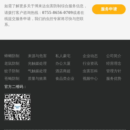
如需了解更多关于博来达虫害防制综合服务信息，
服务申请
0755-8656-0709
请拨打客户咨询热线：
或者在
线提交服务申请，我们的虫控专家将尽快与您联
系。
蟑螂防制
来源与危害
私人豪宅
企业动态
公司简介
老鼠防制
光触媒处理
办公大厦
行业资讯
经营理念
蚊子防制
气触媒处理
酒店商超
虫害百科
管理方针
苍蝇防制
质量与效果
食品类企业
视频中心
服务优势
官方二维码：