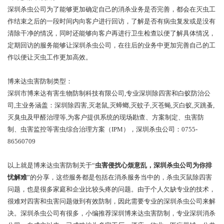
深圳杀虫公司为了能够更加确定自己的消杀业务是否完善，都会在灭虫工
作结束之后的一段时间内向客户进行回访，了解是否有病虫复发或是没有
清除干净的情况，同时还能够向客户再进行卫生检查以便了解具体情况，
定期回访的服务能够让深圳杀虫公司，在往后的业务中更加完善自己的工
作以便让灭虫工作更加高效。
博来达虫害防制类型：
深圳市博来达有害生物防制科技有限公司,专业深圳除四害和白蚁防治公
司,主业务涵盖：深圳除四害,灭老鼠,灭蟑螂,灭蚊子,灭苍蝇,灭白蚁,灭跳蚤,
灭臭虫及甲醛治理等,为客户提供系统的现场勘查、方案制定、虫害防
制、虫害监控等害虫综合治理方案（IPM），深圳杀虫公司：0755-
86560709
以上就是博来达虫害防制关于“
虫害侵扰心烦意乱，深圳杀虫公司为你排
忧解难
”的分享，这些服务都是包括在消杀服务当中的，杀虫灭鼠除四害
问题，也是很多家庭和企业比较头疼的问题。由于个人欠缺专业的技术，
很难对四害和虫害问题做到有效防制，因此需要专业的深圳杀虫公司来解
决。深圳杀虫公司有很多，小编推荐深圳博来达虫害防制，专业深圳消杀